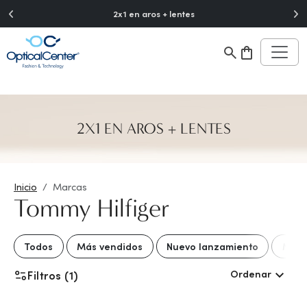
">
2x1 en aros + lentes
2X1 EN AROS + LENTES
Inicio
Marcas
Tommy Hilfiger
Todos
Más vendidos
Nuevo lanzamiento
Mejo
Ordenar
Filtros (1)