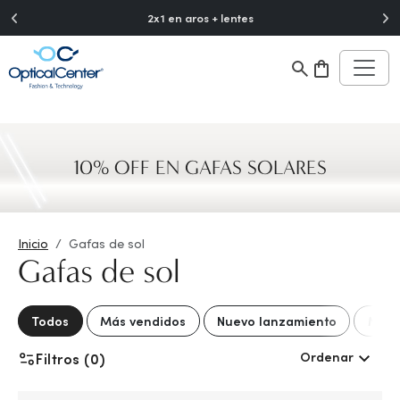
">
2x1 en aros + lentes
10% OFF EN GAFAS SOLARES
Inicio
Gafas de sol
Gafas de sol
Todos
Más vendidos
Nuevo lanzamiento
Mejo
Ordenar
Filtros (0)