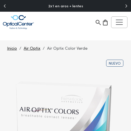
">
2x1 en aros + lentes
Inicio
Air Optix
Air Optix Color Verde
NUEVO